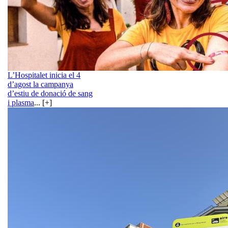
L’Hospitalet inicia el 4
d’agost la campanya
d’estiu de donació de sang
i plasma
... [+]