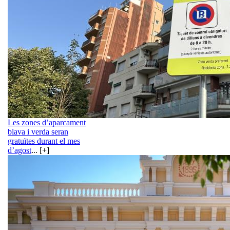
Les zones d’aparcament
blava i verda seran
gratuïtes durant el mes
d’agost
... [+]