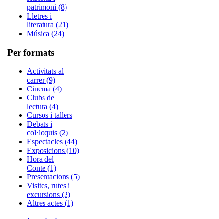
patrimoni (8)
Lletres i
literatura (21)
Música (24)
Per formats
Activitats al
carrer (9)
Cinema (4)
Clubs de
lectura (4)
Cursos i tallers
Debats i
col·loquis (2)
Espectacles (44)
Exposicions (10)
Hora del
Conte (1)
Presentacions (5)
Visites, rutes i
excursions (2)
Altres actes (1)