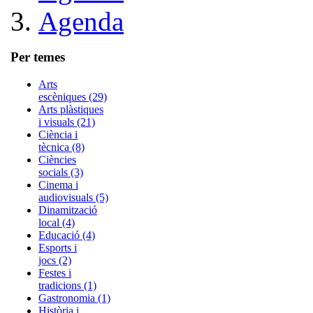
Agenda
Per temes
Arts
escèniques (29)
Arts plàstiques
i visuals (21)
Ciència i
tècnica (8)
Ciències
socials (3)
Cinema i
audiovisuals (5)
Dinamització
local (4)
Educació (4)
Esports i
jocs (2)
Festes i
tradicions (1)
Gastronomia (1)
Història i