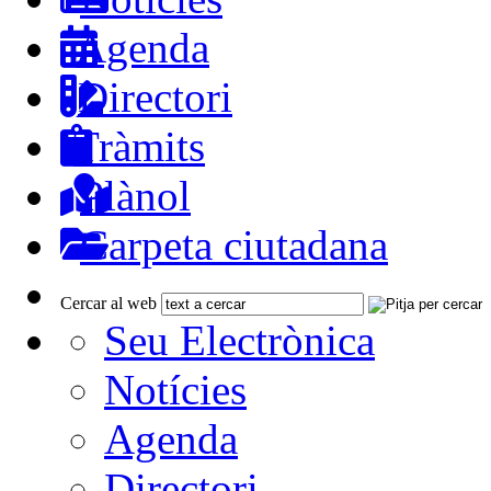
Agenda
Directori
Tràmits
Plànol
Carpeta ciutadana
Cercar al web
Seu Electrònica
Notícies
Agenda
Directori