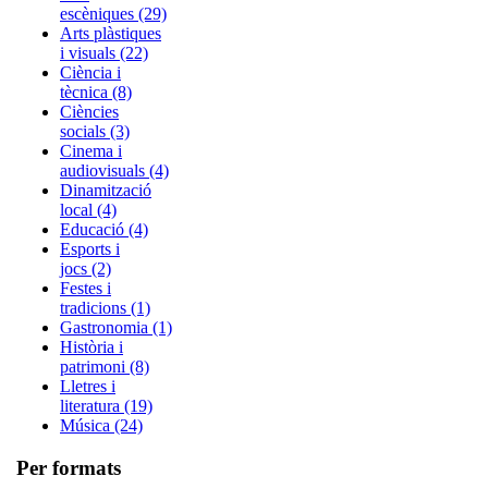
escèniques (29)
Arts plàstiques
i visuals (22)
Ciència i
tècnica (8)
Ciències
socials (3)
Cinema i
audiovisuals (4)
Dinamització
local (4)
Educació (4)
Esports i
jocs (2)
Festes i
tradicions (1)
Gastronomia (1)
Història i
patrimoni (8)
Lletres i
literatura (19)
Música (24)
Per formats