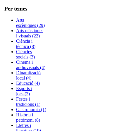
Per temes
Arts
escèniques (29)
Arts plàstiques
i visuals (22)
Ciència i
tècnica (8)
Ciències
socials (3)
Cinema i
audiovisuals (4)
Dinamització
local (4)
Educació (4)
Esports i
jocs (2)
Festes i
tradicions (1)
Gastronomia (1)
Història i
patrimoni (8)
Lletres i
literatura (19)