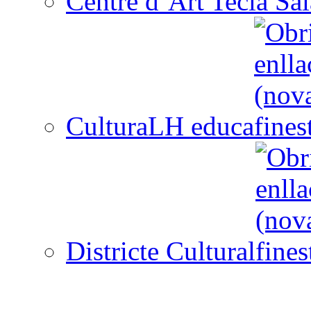
Centre d´Art Tecla Sal
CulturaLH educa
Districte Cultural